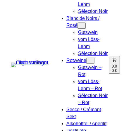
Lehm
Sélection Noir
Blanc de Noirs /
Rosé
Gutswein
vom Löss-
Lehm
Sélection Noir
Rotweine
0,0
Gutswein –
0 €
Rot
vom Löss-
Lehm – Rot
Sélection Noir
– Rot
Secco / Crémant
Sekt
Alkoholfrei / Aperitif
Destillate