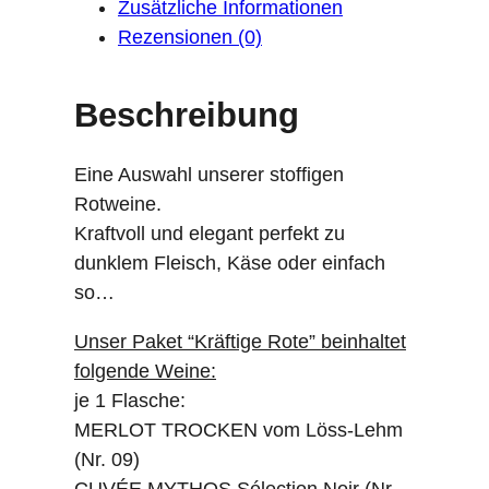
i
:
t
Zusätzliche Informationen
s
4
i
Rezensionen (0)
w
4
g
a
,
e
r
1
Beschreibung
R
:
0
o
4
Eine Auswahl unserer stoffigen
t
9
€
Rotweine.
,
.
e
Kraftvoll und elegant perfekt zu
0
M
dunklem Fleisch, Käse oder einfach
0
e
so…
n
€
g
Unser Paket “Kräftige Rote” beinhaltet
e
folgende Weine:
je 1 Flasche:
MERLOT TROCKEN vom Löss-Lehm
(Nr. 09)