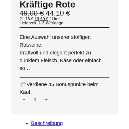
Kräftige Rote
o
U
A
49,00
€
44,10
€
d
r
k
21,78
€
19,60
€
/
Liter
u
Lieferzeit:
1-3 Werktage
s
t
k
p
u
Eine Auswahl unserer stoffigen
t
r
e
Rotweine.
i
ü
l
Kraftvoll und elegant perfekt zu
n
l
m
g
e
dunklem Fleisch, Käse oder einfach
A
l
r
so…
n
i
P
g
c
r
Verdiene 45 Bonuspunkte beim
e
h
e
Kauf.
b
e
i
K
−
+
o
r
s
r
t
P
i
ä
r
s
e
t
f
Beschreibung