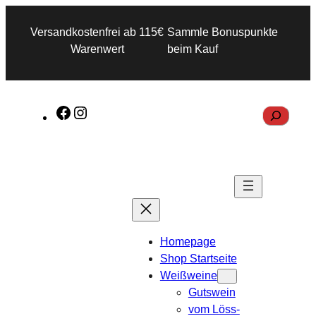
Versandkostenfrei ab 115€
Sammle Bonuspunkte
Warenwert
beim Kauf
F
I
S
a
n
e
c
s
a
e
t
r
b
a
c
o
g
h
o
r
Homepage
k
a
Shop Startseite
m
Weißweine
Gutswein
vom Löss-